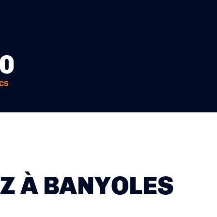
0
CS
Z À BANYOLES