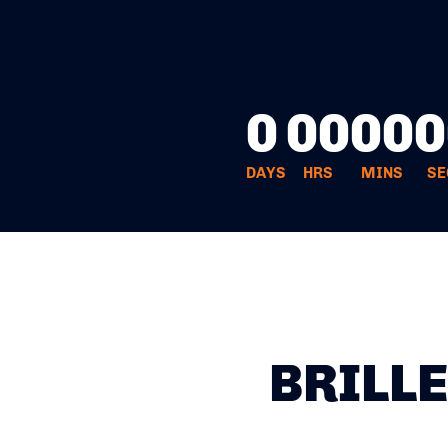
0
00
00
0
DAYS
HRS
MINS
SE
BRILLE