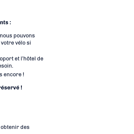
nts :
, nous pouvons
votre vélo si
port et l’hôtel de
esoin.
s encore !
réservé !
 obtenir des