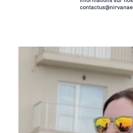
informations sur nos
contactus@nirvanae