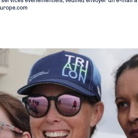
 services événementiels, veuillez envoyer un e-mail à
urope.com